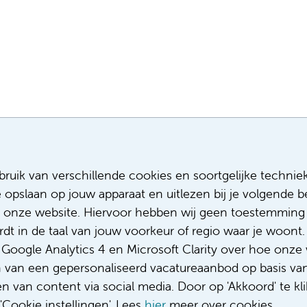
Meest recente vacatures
Meer
ruik van verschillende cookies en soortgelijke technie
e opslaan op jouw apparaat en uitlezen bij je volgende
Assistent infectiepreventie
Sollicitere
Facilitair Coördinator
Over ons
 onze website. Hiervoor hebben wij geen toestemming 
Adviseur (patiënten)voeding met een
Diversiteit
t in de taal van jouw voorkeur of regio waar je woont. 
focus op duurzame voeding
Gedragsco
oogle Analytics 4 en Microsoft Clarity over hoe onze 
Fellow abdominale radiologie
Klacht/fee
n van een gepersonaliseerd vacatureaanbod op basis va
Complimen
 van content via social media. Door op 'Akkoord' te kli
Cookie instellingen'. Lees
hier
meer over cookies.