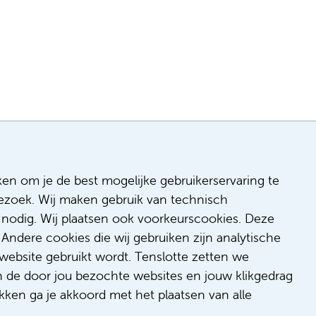
ken om je de best mogelijke gebruikerservaring te
 bezoek. Wij maken gebruik van technisch
n
nodig. Wij plaatsen ook voorkeurscookies. Deze
 & inclusie
Andere cookies die wij gebruiken zijn analytische
de
website gebruikt wordt. Tenslotte zetten we
dback
n de door jou bezochte websites en jouw klikgedrag
t/suggestie
kken ga je akkoord met het plaatsen van alle