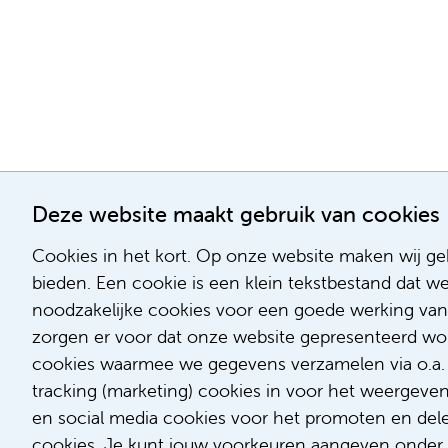
Deze website maakt gebruik van cookies
Cookies in het kort. Op onze website maken wij geb
bieden. Een cookie is een klein tekstbestand dat w
noodzakelijke cookies voor een goede werking van
zorgen er voor dat onze website gepresenteerd word
cookies waarmee we gegevens verzamelen via o.a. G
tracking (marketing) cookies in voor het weergeve
en social media cookies voor het promoten en delen
cookies. Je kunt jouw voorkeuren aangeven onder '