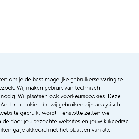
ken om je de best mogelijke gebruikerservaring te
 bezoek. Wij maken gebruik van technisch
n
nodig. Wij plaatsen ook voorkeurscookies. Deze
 & inclusie
Andere cookies die wij gebruiken zijn analytische
de
website gebruikt wordt. Tenslotte zetten we
dback
n de door jou bezochte websites en jouw klikgedrag
t/suggestie
kken ga je akkoord met het plaatsen van alle