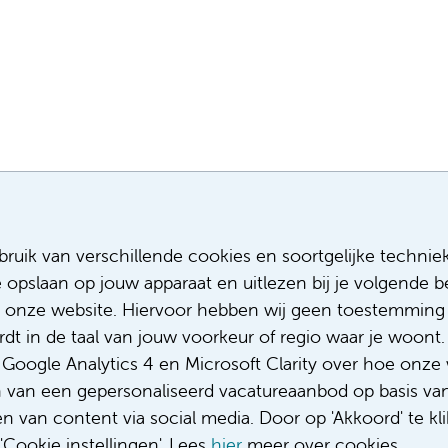
Meest recente vacatures
Meer
ruik van verschillende cookies en soortgelijke technie
e opslaan op jouw apparaat en uitlezen bij je volgende
Assistent infectiepreventie
Sollicitere
Facilitair Coördinator
Over ons
 onze website. Hiervoor hebben wij geen toestemming 
Adviseur (patiënten)voeding met een
Diversiteit
t in de taal van jouw voorkeur of regio waar je woont. 
focus op duurzame voeding
Gedragsco
oogle Analytics 4 en Microsoft Clarity over hoe onze 
Fellow abdominale radiologie
Klacht/fee
n van een gepersonaliseerd vacatureaanbod op basis va
Complimen
 van content via social media. Door op 'Akkoord' te kli
Cookie instellingen'. Lees
hier
meer over cookies.