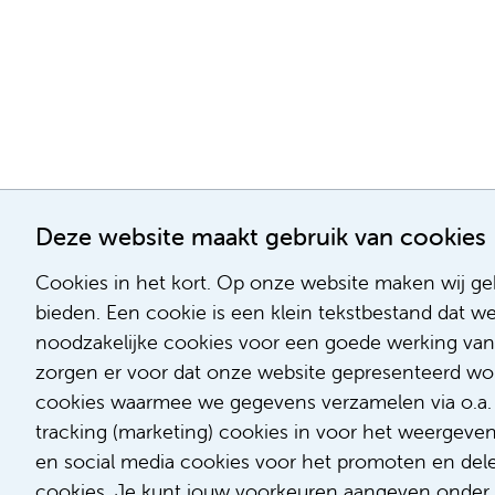
Deze website maakt gebruik van cookies
Cookies in het kort. Op onze website maken wij geb
bieden. Een cookie is een klein tekstbestand dat w
noodzakelijke cookies voor een goede werking van
zorgen er voor dat onze website gepresenteerd word
cookies waarmee we gegevens verzamelen via o.a. G
tracking (marketing) cookies in voor het weergeve
en social media cookies voor het promoten en delen
cookies. Je kunt jouw voorkeuren aangeven onder '