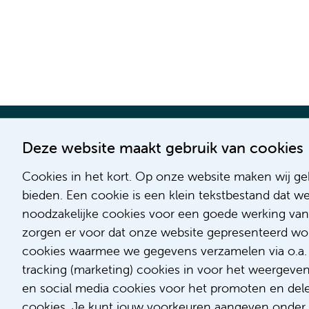
Deze website maakt gebruik van cookies
Cookies in het kort. Op onze website maken wij geb
bieden. Een cookie is een klein tekstbestand dat w
noodzakelijke cookies voor een goede werking van
zorgen er voor dat onze website gepresenteerd word
cookies waarmee we gegevens verzamelen via o.a. G
tracking (marketing) cookies in voor het weergeve
en social media cookies voor het promoten en delen
cookies. Je kunt jouw voorkeuren aangeven onder '