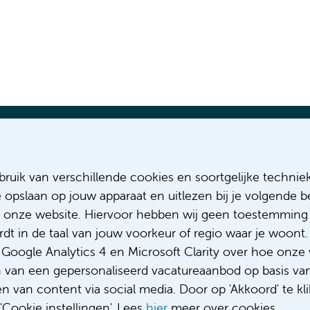
Meest recente vacatures
Meer
ruik van verschillende cookies en soortgelijke technie
Verpleegkundige polikliniek
Sollicitere
e opslaan op jouw apparaat en uitlezen bij je volgende
Oogheelkunde
Over ons
Physician assistant Urologie
Diversiteit
 onze website. Hiervoor hebben wij geen toestemming 
Verpleegkundige Chirurgische
Gedragsco
t in de taal van jouw voorkeur of regio waar je woont. 
specialismen
Klacht/fee
oogle Analytics 4 en Microsoft Clarity over hoe onze 
Verpleegkundige polikliniek
Complimen
n van een gepersonaliseerd vacatureaanbod op basis va
Urologie
 van content via social media. Door op 'Akkoord' te kli
Cookie instellingen'. Lees
hier
meer over cookies.