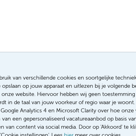
Meest recente vacatures
Meer
ruik van verschillende cookies en soortgelijke technie
e opslaan op jouw apparaat en uitlezen bij je volgende
Facilitair Coördinator
Sollicitere
Adviseur (patiënten)voeding met een
Over ons
 onze website. Hiervoor hebben wij geen toestemming 
focus op duurzame voeding
Diversiteit
t in de taal van jouw voorkeur of regio waar je woont. 
Fellow abdominale radiologie
Gedragsco
oogle Analytics 4 en Microsoft Clarity over hoe onze 
Medisch student polikliniek Urologie
Klacht/fee
n van een gepersonaliseerd vacatureaanbod op basis va
Complimen
 van content via social media. Door op 'Akkoord' te kli
Cookie instellingen'. Lees
hier
meer over cookies.