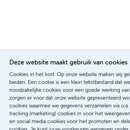
Deze website maakt gebruik van cookies
Cookies in het kort. Op onze website maken wij geb
bieden. Een cookie is een klein tekstbestand dat w
noodzakelijke cookies voor een goede werking van
zorgen er voor dat onze website gepresenteerd word
cookies waarmee we gegevens verzamelen via o.a. G
tracking (marketing) cookies in voor het weergeve
en social media cookies voor het promoten en delen
cookies. Je kunt jouw voorkeuren aangeven onder '