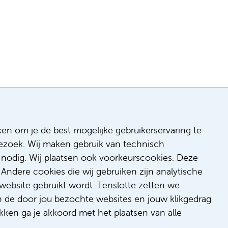
ken om je de best mogelijke gebruikerservaring te
 bezoek. Wij maken gebruik van technisch
n
nodig. Wij plaatsen ook voorkeurscookies. Deze
 & inclusie
Andere cookies die wij gebruiken zijn analytische
de
website gebruikt wordt. Tenslotte zetten we
dback
n de door jou bezochte websites en jouw klikgedrag
t/suggestie
kken ga je akkoord met het plaatsen van alle