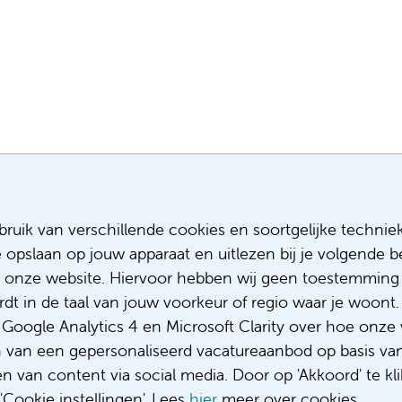
Meest recente vacatures
Meer
ruik van verschillende cookies en soortgelijke technie
e opslaan op jouw apparaat en uitlezen bij je volgende
Assistent infectiepreventie
Sollicitere
Facilitair Coördinator
Over ons
 onze website. Hiervoor hebben wij geen toestemming 
Adviseur (patiënten)voeding met een
Diversiteit
t in de taal van jouw voorkeur of regio waar je woont. 
focus op duurzame voeding
Gedragsco
oogle Analytics 4 en Microsoft Clarity over hoe onze 
Fellow abdominale radiologie
Klacht/fee
n van een gepersonaliseerd vacatureaanbod op basis va
Complimen
 van content via social media. Door op 'Akkoord' te kli
Cookie instellingen'. Lees
hier
meer over cookies.