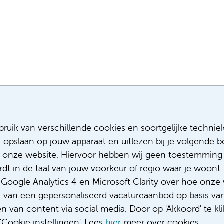
Meest recente vacatures
Meer
ruik van verschillende cookies en soortgelijke technie
e opslaan op jouw apparaat en uitlezen bij je volgende
Assistent infectiepreventie
Sollicitere
Facilitair Coördinator
Over ons
 onze website. Hiervoor hebben wij geen toestemming 
Adviseur (patiënten)voeding met een
Diversiteit
t in de taal van jouw voorkeur of regio waar je woont. 
focus op duurzame voeding
Gedragsco
oogle Analytics 4 en Microsoft Clarity over hoe onze 
Fellow abdominale radiologie
Klacht/fee
n van een gepersonaliseerd vacatureaanbod op basis va
Complimen
 van content via social media. Door op 'Akkoord' te kli
Cookie instellingen'. Lees
hier
meer over cookies.