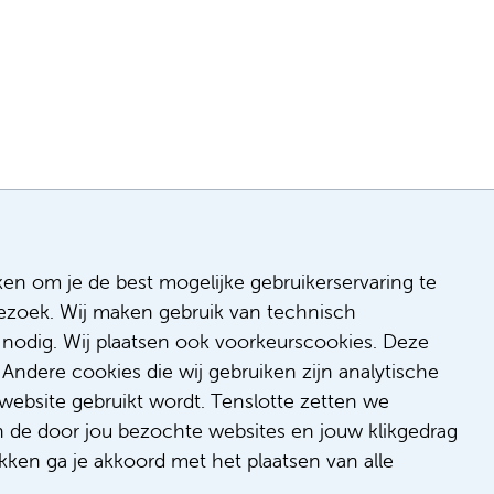
ken om je de best mogelijke gebruikerservaring te
 bezoek. Wij maken gebruik van technisch
n
nodig. Wij plaatsen ook voorkeurscookies. Deze
 & inclusie
Andere cookies die wij gebruiken zijn analytische
de
website gebruikt wordt. Tenslotte zetten we
dback
n de door jou bezochte websites en jouw klikgedrag
t/suggestie
kken ga je akkoord met het plaatsen van alle