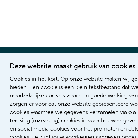
Deze website maakt gebruik van cookies
Cookies in het kort. Op onze website maken wij geb
bieden. Een cookie is een klein tekstbestand dat w
noodzakelijke cookies voor een goede werking van
zorgen er voor dat onze website gepresenteerd word
cookies waarmee we gegevens verzamelen via o.a. G
tracking (marketing) cookies in voor het weergeve
en social media cookies voor het promoten en delen
cookies. Je kunt jouw voorkeuren aangeven onder '