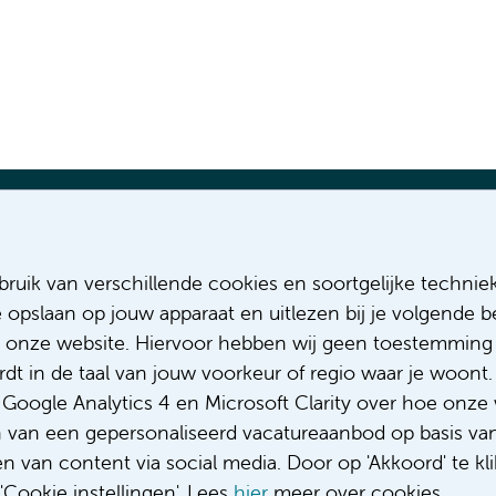
Meest recente vacatures
Meer
ruik van verschillende cookies en soortgelijke technie
Adviseur (patiënten)voeding met een
Sollicitere
e opslaan op jouw apparaat en uitlezen bij je volgende
focus op duurzame voeding
Over ons
Fellow abdominale radiologie
Diversiteit
 onze website. Hiervoor hebben wij geen toestemming 
Afstudeerstage businesscase
Gedragsco
t in de taal van jouw voorkeur of regio waar je woont. 
verpleegkundige flexpool Interne
Klacht/fee
oogle Analytics 4 en Microsoft Clarity over hoe onze 
geneeskunde
Complimen
n van een gepersonaliseerd vacatureaanbod op basis va
Medisch student polikliniek Urologie
 van content via social media. Door op 'Akkoord' te kli
Cookie instellingen'. Lees
hier
meer over cookies.