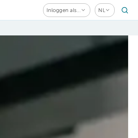
Inloggen als...
NL