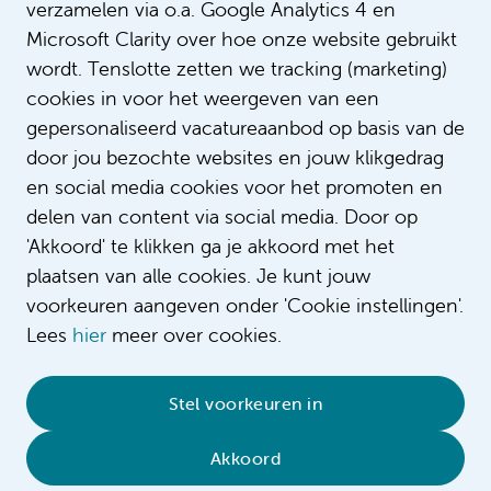
verzamelen via o.a. Google Analytics 4 en
Microsoft Clarity over hoe onze website gebruikt
wordt. Tenslotte zetten we tracking (marketing)
cookies in voor het weergeven van een
Werken als
gepersonaliseerd vacatureaanbod op basis van de
IC kinderverpleegkundige in
door jou bezochte websites en jouw klikgedrag
opleiding
en social media cookies voor het promoten en
delen van content via social media. Door op
'Akkoord' te klikken ga je akkoord met het
plaatsen van alle cookies. Je kunt jouw
voorkeuren aangeven onder 'Cookie instellingen'.
Lees
hier
meer over cookies.
Stel voorkeuren in
© 2026 Amsterdam UMC
•
Privacybeleid
•
Cookieverklaring
•
Sitemap
•
Contact
Zoekopdracht wijzigen
Akkoord