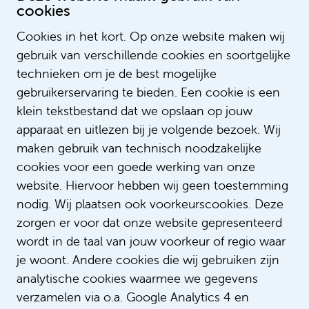
cookies
Cookies in het kort. Op onze website maken wij
gebruik van verschillende cookies en soortgelijke
technieken om je de best mogelijke
gebruikerservaring te bieden. Een cookie is een
klein tekstbestand dat we opslaan op jouw
apparaat en uitlezen bij je volgende bezoek. Wij
maken gebruik van technisch noodzakelijke
cookies voor een goede werking van onze
website. Hiervoor hebben wij geen toestemming
nodig. Wij plaatsen ook voorkeurscookies. Deze
Bente van den Heuvel
zorgen er voor dat onze website gepresenteerd
Recruitmentadviseur
wordt in de taal van jouw voorkeur of regio waar
je woont. Andere cookies die wij gebruiken zijn
Facilitaire dienst, Dienst Huisvesting,
Vastgoed & Techniek, Centrale
analytische cookies waarmee we gegevens
sterilisatieafdeling (CSA,), Verpleegkundigen
verzamelen via o.a. Google Analytics 4 en
divisie 5 & Administratief & Secretarieel