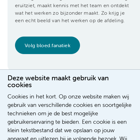
eruitziet, maakt kennis met het team en ontdekt
wat het werken zo bijzonder maakt. Zo krijg je
een echt beeld van het werken op de afdeling.
Volg bloed.fanatiek
Deze website maakt gebruik van
cookies
Cookies in het kort. Op onze website maken wij
Meer weten over jouw mogelijkheden
gebruik van verschillende cookies en soortgelijke
bij Amsterdam UMC?
technieken om je de best mogelijke
Neem snel
contact
op
gebruikerservaring te bieden. Een cookie is een
klein tekstbestand dat we opslaan op jouw
apparaat en uitlezen bij je volgende bezoek. Wij