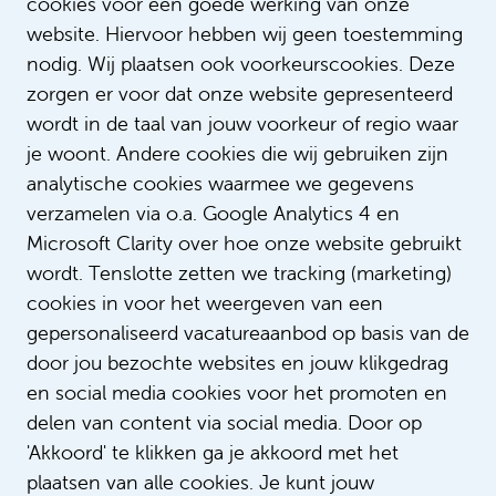
cookies voor een goede werking van onze
website. Hiervoor hebben wij geen toestemming
nodig. Wij plaatsen ook voorkeurscookies. Deze
zorgen er voor dat onze website gepresenteerd
wordt in de taal van jouw voorkeur of regio waar
Tanja Hart
je woont. Andere cookies die wij gebruiken zijn
Recruitmentadviseur
analytische cookies waarmee we gegevens
Analisten, Klinische chemie, Laboranten RD &
verzamelen via o.a. Google Analytics 4 en
NG en RT, Staf t/m schaal 9 & Onderwijs
Microsoft Clarity over hoe onze website gebruikt
wordt. Tenslotte zetten we tracking (marketing)
Bel +31205660309
cookies in voor het weergeven van een
gepersonaliseerd vacatureaanbod op basis van de
Stuur een bericht
door jou bezochte websites en jouw klikgedrag
en social media cookies voor het promoten en
delen van content via social media. Door op
'Akkoord' te klikken ga je akkoord met het
plaatsen van alle cookies. Je kunt jouw