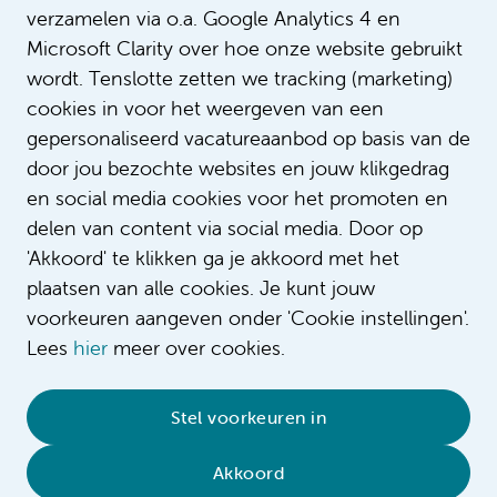
verzamelen via o.a. Google Analytics 4 en
Reizen
Microsoft Clarity over hoe onze website gebruikt
wordt. Tenslotte zetten we tracking (marketing)
Extra's
cookies in voor het weergeven van een
gepersonaliseerd vacatureaanbod op basis van de
door jou bezochte websites en jouw klikgedrag
en social media cookies voor het promoten en
delen van content via social media. Door op
'Akkoord' te klikken ga je akkoord met het
plaatsen van alle cookies. Je kunt jouw
voorkeuren aangeven onder 'Cookie instellingen'.
Lees
hier
meer over cookies.
© 2026 Amsterdam UMC
•
Privacybeleid
•
Stel voorkeuren in
Cookieverklaring
•
Sitemap
•
Contact
Akkoord