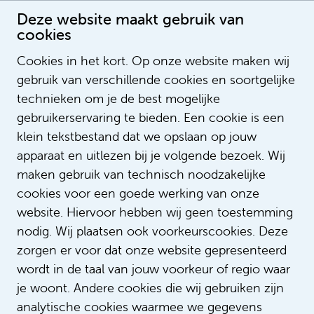
Deze website maakt gebruik van
cookies
Cookies in het kort. Op onze website maken wij
gebruik van verschillende cookies en soortgelijke
Arbeidsvoorwaarden
technieken om je de best mogelijke
gebruikerservaring te bieden. Een cookie is een
We vinden het belangrijk dat je weet waar je
klein tekstbestand dat we opslaan op jouw
aan toe bent als je voor ons komt werken.
apparaat en uitlezen bij je volgende bezoek. Wij
Daarom zijn we graag transparant over onze
maken gebruik van technisch noodzakelijke
arbeidsvoorwaarden. Bekijk ook de
CAO
cookies voor een goede werking van onze
universitair medische centra
.
website. Hiervoor hebben wij geen toestemming
nodig. Wij plaatsen ook voorkeurscookies. Deze
zorgen er voor dat onze website gepresenteerd
Standaard
wordt in de taal van jouw voorkeur of regio waar
je woont. Andere cookies die wij gebruiken zijn
Flexibel
analytische cookies waarmee we gegevens