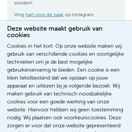
worden!
Volg
hart.voor.de.zaak
op Instagram.
instagram
Deze website maakt gebruik van
cookies
Cookies in het kort. Op onze website maken wij
gebruik van verschillende cookies en soortgelijke
technieken om je de best mogelijke
gebruikerservaring te bieden. Een cookie is een
klein tekstbestand dat we opslaan op jouw
heartmakers_amsterdamumc
Kim en Desiree
apparaat en uitlezen bij je volgende bezoek. Wij
maken gebruik van technisch noodzakelijke
Met ons account geven wij een inkijk in de
cookies voor een goede werking van onze
werkzaamheden en ziektebeelden op de
website. Hiervoor hebben wij geen toestemming
hartcatheterisatiekamer. Naast de serieuze
onderwerpen en ziektebeelden die
nodig. Wij plaatsen ook voorkeurscookies. Deze
voorbijkomen, laten wij zien hoe leuk en
zorgen er voor dat onze website gepresenteerd
divers ons werk op de HCK is. Met enige