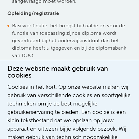
aangevraagd moet worden.
Opleiding/registratie
Basisverificatie: het hoogst behaalde en voor de
functie van toepassing zijnde diploma wordt
geverifieerd bij het onderwijsinstituut dan het
diploma heeft uitgegeven en bij de diplomabank
van DUO.
BIG/RGS: we hebben een doorlopende koppeling
Deze website maakt gebruik van
met het BIG-register.
cookies
Grijze pas medewerkers Beveiliging: conform de
wet particuliere beveiligingsorganisaties en
Cookies in het kort. Op onze website maken wij
recherchebureaus (Wpbr).
gebruik van verschillende cookies en soortgelijke
technieken om je de best mogelijke
gebruikerservaring te bieden. Een cookie is een
klein tekstbestand dat we opslaan op jouw
apparaat en uitlezen bij je volgende bezoek. Wij
maken gebruik van technisch noodzakelijke