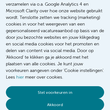
verzamelen via o.a. Google Analytics 4 en
Flexibel werken
Microsoft Clarity over hoe onze website gebruikt
wordt. Tenslotte zetten we tracking (marketing)
Extra's
cookies in voor het weergeven van een
gepersonaliseerd vacatureaanbod op basis van de
Bekijk de CAO UMC's
door jou bezochte websites en jouw klikgedrag
en social media cookies voor het promoten en
delen van content via social media. Door op
'Akkoord' te klikken ga je akkoord met het
plaatsen van alle cookies. Je kunt jouw
voorkeuren aangeven onder 'Cookie instellingen'.
Lees
hier
meer over cookies.
© 2026 Amsterdam UMC
•
Privacybeleid
•
Stel voorkeuren in
Cookieverklaring
•
Sitemap
•
Contact
Akkoord