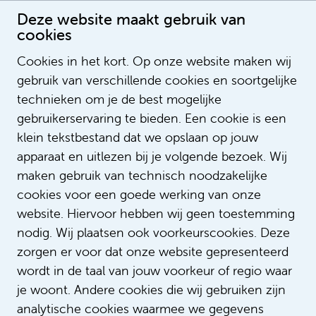
Deze website maakt gebruik van
cookies
Cookies in het kort. Op onze website maken wij
gebruik van verschillende cookies en soortgelijke
Arbeidsvoorwaarden
technieken om je de best mogelijke
gebruikerservaring te bieden. Een cookie is een
We vinden het belangrijk dat je weet waar je
klein tekstbestand dat we opslaan op jouw
aan toe bent als je voor ons komt werken.
apparaat en uitlezen bij je volgende bezoek. Wij
Daarom zijn we graag transparant over onze
maken gebruik van technisch noodzakelijke
arbeidsvoorwaarden. Hieronder vind je de
cookies voor een goede werking van onze
belangrijkste voorwaarden op een rij.
website. Hiervoor hebben wij geen toestemming
nodig. Wij plaatsen ook voorkeurscookies. Deze
zorgen er voor dat onze website gepresenteerd
Standaard arbeidsvoorwaarden
wordt in de taal van jouw voorkeur of regio waar
je woont. Andere cookies die wij gebruiken zijn
Vergoeding reiskosten woon-werkverkeer
analytische cookies waarmee we gegevens