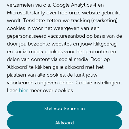
verzamelen via o.a. Google Analytics 4 en
Microsoft Clarity over hoe onze website gebruikt
wordt. Tenslotte zetten we tracking (marketing)
cookies in voor het weergeven van een
gepersonaliseerd vacatureaanbod op basis van de
door jou bezochte websites en jouw klikgedrag
en social media cookies voor het promoten en
delen van content via social media. Door op
'Akkoord' te klikken ga je akkoord met het
plaatsen van alle cookies. Je kunt jouw
voorkeuren aangeven onder 'Cookie instellingen'.
Lees
hier
meer over cookies.
© 2026 Amsterdam UMC
•
Privacy
•
Contact
•
Sitemap
•
Complaint/feedback
•
Stel voorkeuren in
Compliment/suggestion
Akkoord