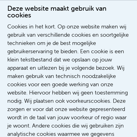
Deze website maakt gebruik van
cookies
Cookies in het kort. Op onze website maken wij
gebruik van verschillende cookies en soortgelijke
Receive vacancies by e-mail?
technieken om je de best mogelijke
Receive the job alert
gebruikerservaring te bieden. Een cookie is een
klein tekstbestand dat we opslaan op jouw
Is the vacancy you are looking for not on our
apparaat en uitlezen bij je volgende bezoek. Wij
site at the moment? You will be kept informed
maken gebruik van technisch noodzakelijke
automatically via our mailing.
cookies voor een goede werking van onze
website. Hiervoor hebben wij geen toestemming
nodig. Wij plaatsen ook voorkeurscookies. Deze
zorgen er voor dat onze website gepresenteerd
wordt in de taal van jouw voorkeur of regio waar
je woont. Andere cookies die wij gebruiken zijn
analytische cookies waarmee we gegevens