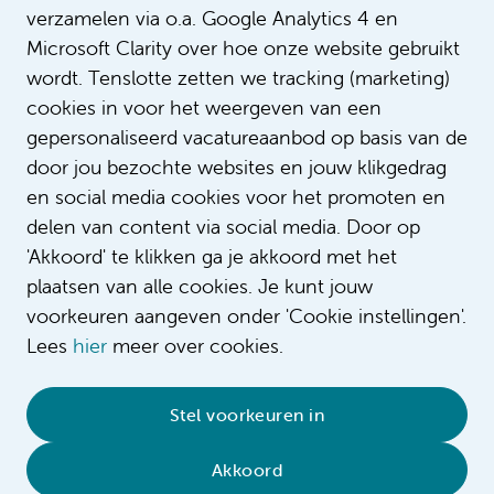
verzamelen via o.a. Google Analytics 4 en
Microsoft Clarity over hoe onze website gebruikt
wordt. Tenslotte zetten we tracking (marketing)
cookies in voor het weergeven van een
gepersonaliseerd vacatureaanbod op basis van de
door jou bezochte websites en jouw klikgedrag
en social media cookies voor het promoten en
delen van content via social media. Door op
'Akkoord' te klikken ga je akkoord met het
plaatsen van alle cookies. Je kunt jouw
voorkeuren aangeven onder 'Cookie instellingen'.
Lees
hier
meer over cookies.
© 2026 Amsterdam UMC
•
Privacy
•
Contact
•
Sitemap
•
Complaint/feedback
•
Stel voorkeuren in
Compliment/suggestion
Akkoord