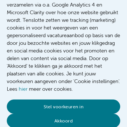
verzamelen via o.a. Google Analytics 4 en
Microsoft Clarity over hoe onze website gebruikt
wordt. Tenslotte zetten we tracking (marketing)
cookies in voor het weergeven van een
gepersonaliseerd vacatureaanbod op basis van de
door jou bezochte websites en jouw klikgedrag
en social media cookies voor het promoten en
delen van content via social media. Door op
'Akkoord' te klikken ga je akkoord met het
plaatsen van alle cookies. Je kunt jouw
voorkeuren aangeven onder 'Cookie instellingen'.
Lees
hier
meer over cookies.
© 2026 Amsterdam UMC
•
Privacy
•
Contact
•
Sitemap
•
Complaint/feedback
•
Stel voorkeuren in
Compliment/suggestion
Akkoord