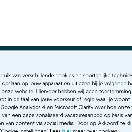
Most recent vacancies
Relevant pa
ruik van verschillende cookies en soortgelijke technie
MSCA-DN PhD position: brain large
About us
e opslaan op jouw apparaat en uitlezen bij je volgende
axial field of view PET/CT
Diversity &
 onze website. Hiervoor hebben wij geen toestemming 
MSCA-DN PhD position: clinical
Code of c
t in de taal van jouw voorkeur of regio waar je woont. 
utility LAFOV PET/CT
Privacy
Complaint
oogle Analytics 4 en Microsoft Clarity over hoe onze 
Complimen
n van een gepersonaliseerd vacatureaanbod op basis va
 van content via social media. Door op 'Akkoord' te kli
Cookie instellingen'. Lees
hier
meer over cookies.