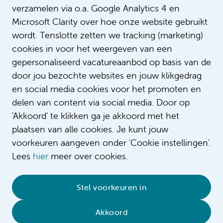
verzamelen via o.a. Google Analytics 4 en
Microsoft Clarity over hoe onze website gebruikt
wordt. Tenslotte zetten we tracking (marketing)
cookies in voor het weergeven van een
gepersonaliseerd vacatureaanbod op basis van de
door jou bezochte websites en jouw klikgedrag
en social media cookies voor het promoten en
delen van content via social media. Door op
'Akkoord' te klikken ga je akkoord met het
plaatsen van alle cookies. Je kunt jouw
voorkeuren aangeven onder 'Cookie instellingen'.
Lees
hier
meer over cookies.
© 2026 Amsterdam UMC
•
Privacy
•
Contact
•
Sitemap
•
Complaint/feedback
•
Stel voorkeuren in
Compliment/suggestion
Akkoord