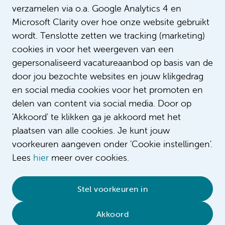
verzamelen via o.a. Google Analytics 4 en
Microsoft Clarity over hoe onze website gebruikt
wordt. Tenslotte zetten we tracking (marketing)
cookies in voor het weergeven van een
gepersonaliseerd vacatureaanbod op basis van de
door jou bezochte websites en jouw klikgedrag
en social media cookies voor het promoten en
delen van content via social media. Door op
'Akkoord' te klikken ga je akkoord met het
plaatsen van alle cookies. Je kunt jouw
voorkeuren aangeven onder 'Cookie instellingen'.
Lees
hier
meer over cookies.
© 2026 Amsterdam UMC
•
Privacy
•
Contact
•
Sitemap
•
Complaint/feedback
•
Stel voorkeuren in
Compliment/suggestion
Akkoord