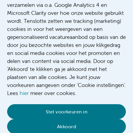
verzamelen via o.a. Google Analytics 4 en
Microsoft Clarity over hoe onze website gebruikt
wordt. Tenslotte zetten we tracking (marketing)
cookies in voor het weergeven van een
gepersonaliseerd vacatureaanbod op basis van de
door jou bezochte websites en jouw klikgedrag
en social media cookies voor het promoten en
delen van content via social media. Door op
'Akkoord' te klikken ga je akkoord met het
plaatsen van alle cookies. Je kunt jouw
voorkeuren aangeven onder 'Cookie instellingen'.
Lees
hier
meer over cookies.
© 2026 Amsterdam UMC
•
Privacy
•
Contact
•
Sitemap
•
Complaint/feedback
•
Stel voorkeuren in
Compliment/suggestion
Akkoord