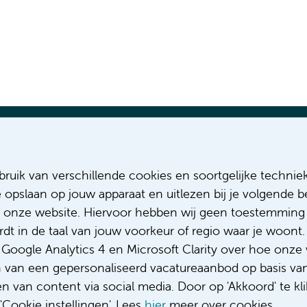
Most recent vacancies
Relevant pa
ruik van verschillende cookies en soortgelijke technie
MSCA-DN PhD position: brain large
About us
e opslaan op jouw apparaat en uitlezen bij je volgende
axial field of view PET/CT
Diversity &
 onze website. Hiervoor hebben wij geen toestemming 
MSCA-DN PhD position: clinical
Code of c
t in de taal van jouw voorkeur of regio waar je woont. 
utility LAFOV PET/CT
Privacy
Complaint
oogle Analytics 4 en Microsoft Clarity over hoe onze 
Complimen
n van een gepersonaliseerd vacatureaanbod op basis va
 van content via social media. Door op 'Akkoord' te kli
Cookie instellingen'. Lees
hier
meer over cookies.