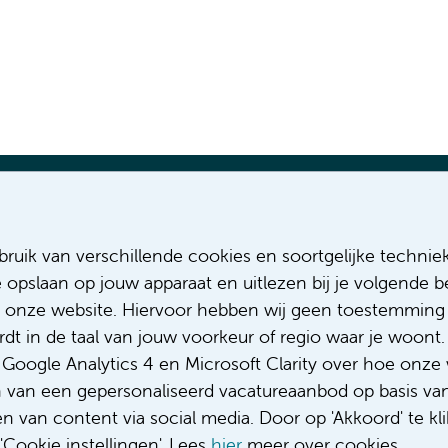
Most recent vacancies
Relevant pa
ruik van verschillende cookies en soortgelijke technie
MSCA-DN PhD position: brain large
About us
e opslaan op jouw apparaat en uitlezen bij je volgende
axial field of view PET/CT
Diversity &
 onze website. Hiervoor hebben wij geen toestemming 
MSCA-DN PhD position: clinical
Code of c
t in de taal van jouw voorkeur of regio waar je woont. 
utility LAFOV PET/CT
Privacy
Complaint
oogle Analytics 4 en Microsoft Clarity over hoe onze 
Complimen
n van een gepersonaliseerd vacatureaanbod op basis va
 van content via social media. Door op 'Akkoord' te kli
Cookie instellingen'. Lees
hier
meer over cookies.