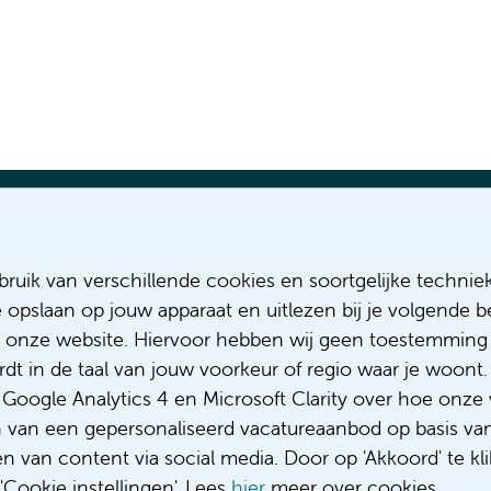
Most recent vacancies
Relevant pa
ruik van verschillende cookies en soortgelijke technie
MSCA-DN PhD position: brain large
About us
e opslaan op jouw apparaat en uitlezen bij je volgende
axial field of view PET/CT
Diversity &
 onze website. Hiervoor hebben wij geen toestemming 
MSCA-DN PhD position: clinical
Code of c
t in de taal van jouw voorkeur of regio waar je woont. 
utility LAFOV PET/CT
Privacy
Complaint
oogle Analytics 4 en Microsoft Clarity over hoe onze 
Complimen
n van een gepersonaliseerd vacatureaanbod op basis va
 van content via social media. Door op 'Akkoord' te kli
Cookie instellingen'. Lees
hier
meer over cookies.