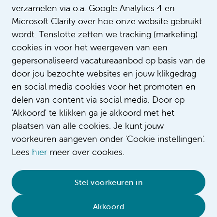
verzamelen via o.a. Google Analytics 4 en
Microsoft Clarity over hoe onze website gebruikt
wordt. Tenslotte zetten we tracking (marketing)
cookies in voor het weergeven van een
gepersonaliseerd vacatureaanbod op basis van de
door jou bezochte websites en jouw klikgedrag
en social media cookies voor het promoten en
delen van content via social media. Door op
'Akkoord' te klikken ga je akkoord met het
plaatsen van alle cookies. Je kunt jouw
voorkeuren aangeven onder 'Cookie instellingen'.
Lees
hier
meer over cookies.
© 2026 Amsterdam UMC
•
Privacy
•
Contact
•
Sitemap
•
Complaint/feedback
•
Stel voorkeuren in
Compliment/suggestion
Akkoord