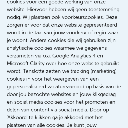
cookies voor een goede werking van onze
days between 08.30 and 17.00
website. Hiervoor hebben wij geen toestemming
You can reach us by phone at 020- 444 5635
nodig. Wij plaatsen ook voorkeurscookies. Deze
zorgen er voor dat onze website gepresenteerd
You can also send an email to
wordt in de taal van jouw voorkeur of regio waar
recruitment@amsterdamumc.nl
je woont. Andere cookies die wij gebruiken zijn
analytische cookies waarmee we gegevens
If you want to visit us, you are welcome at:
verzamelen via o.a. Google Analytics 4 en
Location AMC | Meibergdreef 9 | 1105 AZ
Microsoft Clarity over hoe onze website gebruikt
Amsterdam
wordt. Tenslotte zetten we tracking (marketing)
Location VUmc | De Boelelaan 1117 | 1081 HV
Amsterdam
cookies in voor het weergeven van een
gepersonaliseerd vacatureaanbod op basis van de
door jou bezochte websites en jouw klikgedrag
en social media cookies voor het promoten en
delen van content via social media. Door op
'Akkoord' te klikken ga je akkoord met het
plaatsen van alle cookies. Je kunt jouw