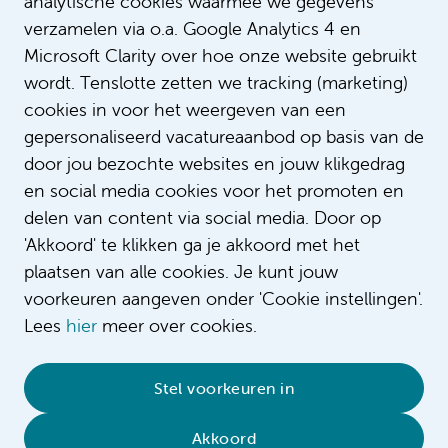
analytische cookies waarmee we gegevens
verzamelen via o.a. Google Analytics 4 en
Microsoft Clarity over hoe onze website gebruikt
wordt. Tenslotte zetten we tracking (marketing)
cookies in voor het weergeven van een
gepersonaliseerd vacatureaanbod op basis van de
Role model Astrid Bijl
door jou bezochte websites en jouw klikgedrag
en social media cookies voor het promoten en
delen van content via social media. Door op
'Akkoord' te klikken ga je akkoord met het
plaatsen van alle cookies. Je kunt jouw
voorkeuren aangeven onder 'Cookie instellingen'.
Lees
hier
meer over cookies.
© 2026 Amsterdam UMC
•
Privacy
•
Contact
•
Stel voorkeuren in
Sitemap
•
Complaint/feedback
•
Compliment/suggestion
Akkoord