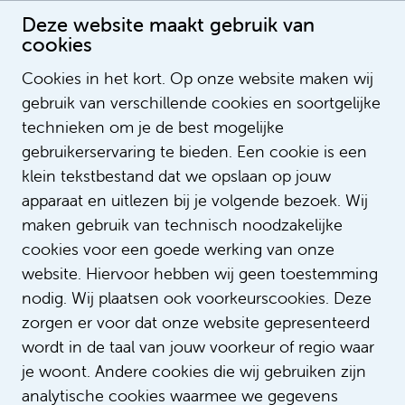
Deze website maakt gebruik van
cookies
Gezichten van het Emma – Ramon
Cookies in het kort. Op onze website maken wij
Publication date: 10-12-2025 00:00:00
gebruik van verschillende cookies en soortgelijke
LegendSorting
technieken om je de best mogelijke
ListOrderValue
gebruikerservaring te bieden. Een cookie is een
LegendNotification
klein tekstbestand dat we opslaan op jouw
NotifyEmailAddress
apparaat en uitlezen bij je volgende bezoek. Wij
LegendContent
maken gebruik van technisch noodzakelijke
SubTitle
cookies voor een goede werking van onze
ImageUrl
website. Hiervoor hebben wij geen toestemming
https://youtu.be/ToS9Yf8NBG8?
VideoID
nodig. Wij plaatsen ook voorkeurscookies. Deze
si=emkvbjTpg4R7DbSG
zorgen er voor dat onze website gepresenteerd
AspectRatio
wordt in de taal van jouw voorkeur of regio waar
LinkTitle
je woont. Andere cookies die wij gebruiken zijn
LinkUrl
analytische cookies waarmee we gegevens
LinkTarget