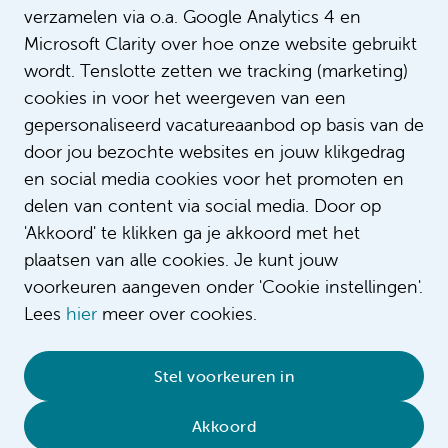
verzamelen via o.a. Google Analytics 4 en
Ramon is kinderchirurg in het Emma
Intro
Microsoft Clarity over hoe onze website gebruikt
Kinderziekenhuis.
wordt. Tenslotte zetten we tracking (marketing)
cookies in voor het weergeven van een
gepersonaliseerd vacatureaanbod op basis van de
door jou bezochte websites en jouw klikgedrag
en social media cookies voor het promoten en
delen van content via social media. Door op
'Akkoord' te klikken ga je akkoord met het
plaatsen van alle cookies. Je kunt jouw
voorkeuren aangeven onder 'Cookie instellingen'.
Lees
hier
meer over cookies.
© 2026 Amsterdam UMC
•
Privacybeleid
•
Stel voorkeuren in
Cookieverklaring
•
Sitemap
•
Contact
Akkoord