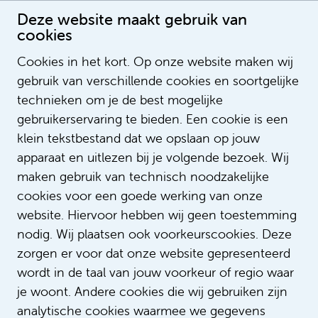
Deze website maakt gebruik van
cookies
Gezichten van het Emma – Laura
Cookies in het kort. Op onze website maken wij
Publication date: 30-10-2025 00:00:00
gebruik van verschillende cookies en soortgelijke
LegendSorting
technieken om je de best mogelijke
ListOrderValue
gebruikerservaring te bieden. Een cookie is een
LegendNotification
klein tekstbestand dat we opslaan op jouw
NotifyEmailAddress
apparaat en uitlezen bij je volgende bezoek. Wij
LegendContent
maken gebruik van technisch noodzakelijke
SubTitle
cookies voor een goede werking van onze
ImageUrl
website. Hiervoor hebben wij geen toestemming
https://youtu.be/W9G48g5TnMI?
VideoID
nodig. Wij plaatsen ook voorkeurscookies. Deze
si=ZHpoAJlfif8Ol5hv
zorgen er voor dat onze website gepresenteerd
AspectRatio
wordt in de taal van jouw voorkeur of regio waar
LinkTitle
je woont. Andere cookies die wij gebruiken zijn
LinkUrl
analytische cookies waarmee we gegevens
LinkTarget