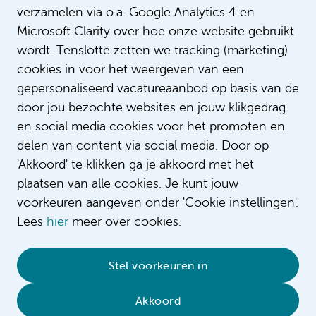
verzamelen via o.a. Google Analytics 4 en
Laura is verpleegkundig specialist in
Intro
Microsoft Clarity over hoe onze website gebruikt
het Emma Kinderziekenhuis.
wordt. Tenslotte zetten we tracking (marketing)
cookies in voor het weergeven van een
gepersonaliseerd vacatureaanbod op basis van de
door jou bezochte websites en jouw klikgedrag
en social media cookies voor het promoten en
delen van content via social media. Door op
'Akkoord' te klikken ga je akkoord met het
plaatsen van alle cookies. Je kunt jouw
voorkeuren aangeven onder 'Cookie instellingen'.
Lees
hier
meer over cookies.
© 2026 Amsterdam UMC
•
Privacybeleid
•
Stel voorkeuren in
Cookieverklaring
•
Sitemap
•
Contact
Akkoord