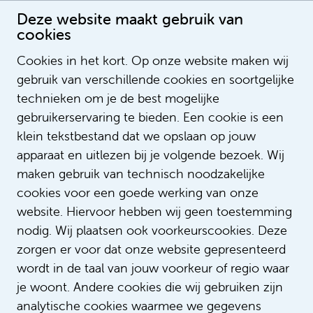
Deze website maakt gebruik van
cookies
Gezichten van het Emma – Benjaja
Cookies in het kort. Op onze website maken wij
Publication date: 30-10-2025 00:00:00
gebruik van verschillende cookies en soortgelijke
LegendSorting
technieken om je de best mogelijke
ListOrderValue
gebruikerservaring te bieden. Een cookie is een
LegendNotification
klein tekstbestand dat we opslaan op jouw
NotifyEmailAddress
apparaat en uitlezen bij je volgende bezoek. Wij
LegendContent
maken gebruik van technisch noodzakelijke
SubTitle
cookies voor een goede werking van onze
https://i.ytimg.com/vi/03U-
ImageUrl
website. Hiervoor hebben wij geen toestemming
VdNVV0g/hqdefault.jpg
nodig. Wij plaatsen ook voorkeurscookies. Deze
https://youtu.be/03U-VdNVV0g?
VideoID
zorgen er voor dat onze website gepresenteerd
si=FhD9pryAx5Cq0UQg
wordt in de taal van jouw voorkeur of regio waar
AspectRatio
200_113
je woont. Andere cookies die wij gebruiken zijn
LinkTitle
analytische cookies waarmee we gegevens
LinkUrl