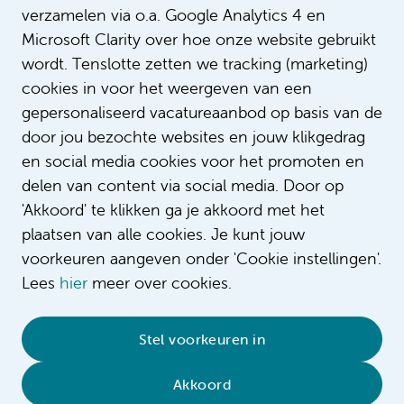
verzamelen via o.a. Google Analytics 4 en
LinkTarget
Microsoft Clarity over hoe onze website gebruikt
Benjaja is verpleegkundig specialist in
Intro
het Emma Kinderziekenhuis.
wordt. Tenslotte zetten we tracking (marketing)
cookies in voor het weergeven van een
gepersonaliseerd vacatureaanbod op basis van de
door jou bezochte websites en jouw klikgedrag
en social media cookies voor het promoten en
delen van content via social media. Door op
'Akkoord' te klikken ga je akkoord met het
plaatsen van alle cookies. Je kunt jouw
voorkeuren aangeven onder 'Cookie instellingen'.
Lees
hier
meer over cookies.
© 2026 Amsterdam UMC
•
Privacybeleid
•
Stel voorkeuren in
Cookieverklaring
•
Sitemap
•
Contact
Akkoord