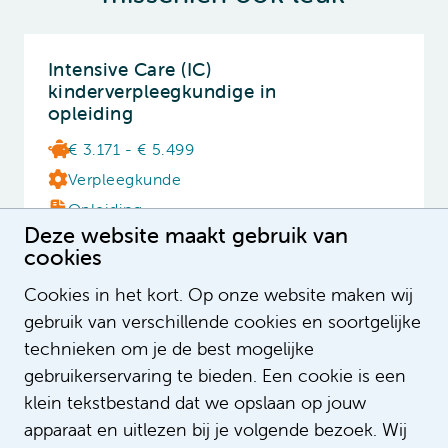
Intensive Care (IC)
kinderverpleegkundige in
opleiding
€ 3.171 - € 5.499
Verpleegkunde
Opleiding
Deze website maakt gebruik van
16 - 36 uur
cookies
Cookies in het kort. Op onze website maken wij
gebruik van verschillende cookies en soortgelijke
Intensive Care (IC)
technieken om je de best mogelijke
neonatologieverpleegkundige
gebruikerservaring te bieden. Een cookie is een
€ 4.185 - € 5.499
klein tekstbestand dat we opslaan op jouw
Verpleegkunde
apparaat en uitlezen bij je volgende bezoek. Wij