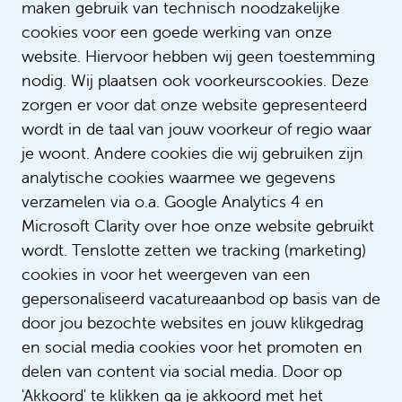
maken gebruik van technisch noodzakelijke
Bepaalde tijd met uitzicht op vast
cookies voor een goede werking van onze
24 - 36 uur
website. Hiervoor hebben wij geen toestemming
nodig. Wij plaatsen ook voorkeurscookies. Deze
zorgen er voor dat onze website gepresenteerd
High care
wordt in de taal van jouw voorkeur of regio waar
neonatologieverpleegkundige
je woont. Andere cookies die wij gebruiken zijn
€ 3.626 - € 5.134
analytische cookies waarmee we gegevens
verzamelen via o.a. Google Analytics 4 en
Verpleegkunde
Microsoft Clarity over hoe onze website gebruikt
Bepaalde tijd met uitzicht op vast
wordt. Tenslotte zetten we tracking (marketing)
16 - 36 uur
cookies in voor het weergeven van een
gepersonaliseerd vacatureaanbod op basis van de
door jou bezochte websites en jouw klikgedrag
Bekijk alle vacatures
en social media cookies voor het promoten en
delen van content via social media. Door op
'Akkoord' te klikken ga je akkoord met het