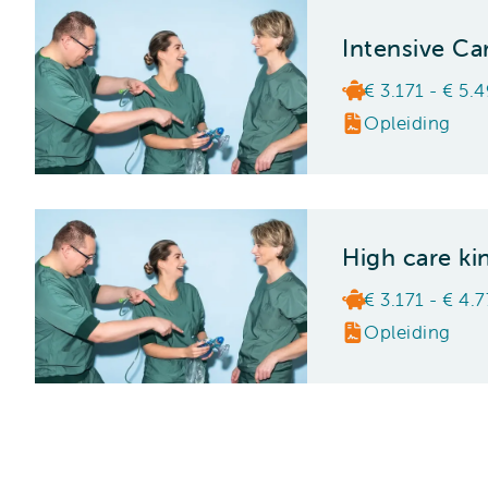
Intensive Ca
€ 3.171 - € 5.
Opleiding
High care ki
€ 3.171 - € 4.
Opleiding