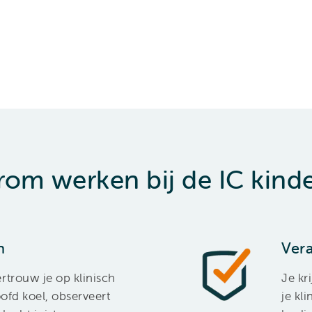
om werken bij de IC kind
n
Ver
rtrouw je op klinisch
Je kr
oofd koel, observeert
je kl