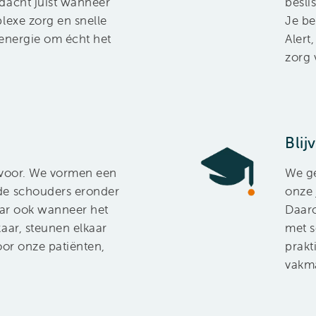
dacht juist wanneer
besli
lexe zorg en snelle
Je be
 energie om écht het
Alert
zorg 
Blij
n voor. We vormen een
We ge
de schouders eronder
onze 
aar ook wanneer het
Daaro
aar, steunen elkaar
met s
oor onze patiënten,
prakt
vakma