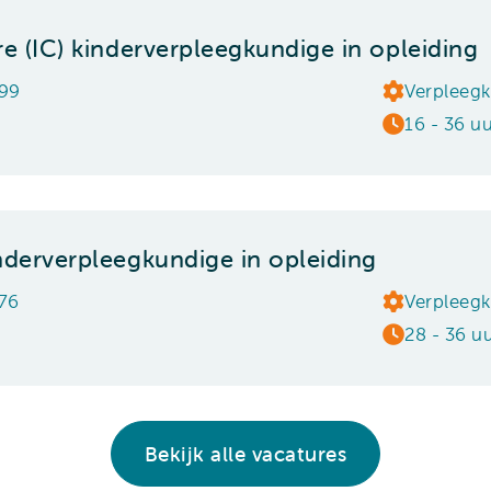
re (IC) kinderverpleegkundige in opleiding
499
Verpleeg
16 - 36 u
nderverpleegkundige in opleiding
776
Verpleeg
28 - 36 u
Bekijk alle vacatures