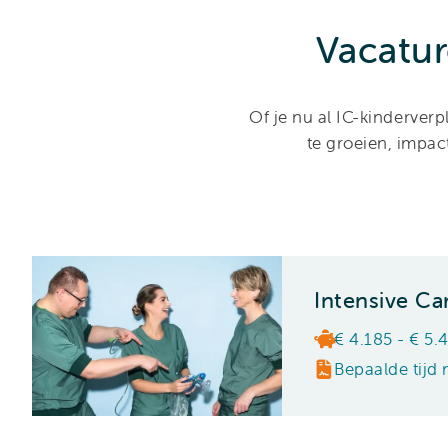
Vacatur
Of je nu al IC-kinderver
te groeien, impac
Intensive Ca
€ 4.185 - € 5.
Bepaalde tijd 